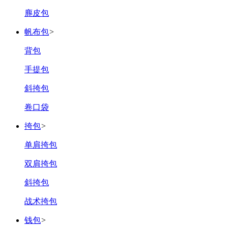
麂皮包
帆布包‌
>
背包
手提包
斜挎包
卷口袋
挎包
>
单肩挎包
双肩挎包‌
斜挎包
战术挎包
钱包
>