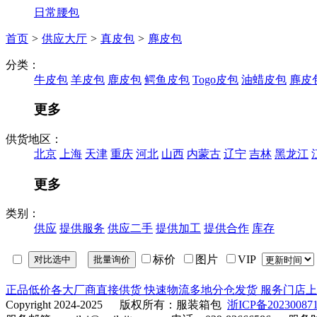
‌日常腰包
首页
>
供应大厅
>
真皮包
>
麂皮包
分类：
‌牛皮包‌
‌羊皮包
鹿皮包
鳄鱼皮包
‌Togo皮包
油蜡皮包
麂皮
更多
供货地区：
北京
上海
天津
重庆
河北
山西
内蒙古
辽宁
吉林
黑龙江
更多
类别：
供应
提供服务
供应二手
提供加工
提供合作
库存
标价
图片
VIP
正品低价
各大厂商直接供货
快速物流
多地分仓发货
服务门店
上
Copyright 2024-2025 版权所有：服装箱包
浙ICP备20230087