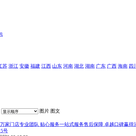
包
江苏
浙江
安徽
福建
江西
山东
河南
湖北
湖南
广东
广西
海南
四
图片
图文
万家门店专业团队
贴心服务
一站式服务售后保障
卓越口碑
赢得
15号