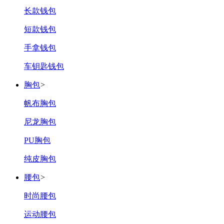
‌长款钱包
‌短款钱包
‌手拿钱包
‌车钥匙钱包
胸包
>
帆布胸包
尼龙胸包
PU胸包
纯皮胸包
腰包
>
‌时尚腰包
‌运动腰包