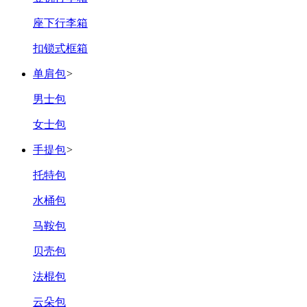
‌座下行李箱
‌扣锁式框箱
单肩包
>
男士包
女士包
手提包
>
‌托特包
‌水桶包
‌马鞍包
‌贝壳包
‌法棍包
‌云朵包